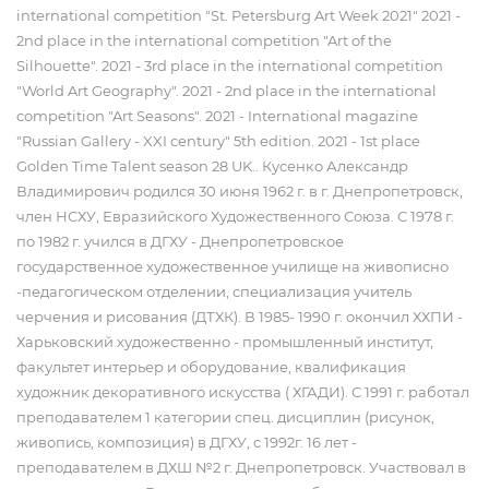
international competition "St. Petersburg Art Week 2021" 2021 -
2nd place in the international competition "Art of the
Silhouette". 2021 - 3rd place in the international competition
"World Art Geography". 2021 - 2nd place in the international
competition "Art Seasons". 2021 - International magazine
"Russian Gallery - XXI century" 5th edition. 2021 - 1st place
Golden Time Talent season 28 UK.. Кусенко Александр
Владимирович родился 30 июня 1962 г. в г. Днепропетровск,
член НСХУ, Евразийского Художественного Союза. С 1978 г.
по 1982 г. учился в ДГХУ - Днепропетровское
государственное художественное училище на живописно
-педагогическом отделении, специализация учитель
черчения и рисования (ДТХК). В 1985- 1990 г. окончил ХХПИ -
Харьковский художественно - промышленный институт,
факультет интерьер и оборудование, квалификация
художник декоративного искусства ( ХГАДИ). С 1991 г. работал
преподавателем 1 категории спец. дисциплин (рисунок,
живопись, композиция) в ДГХУ, с 1992г. 16 лет -
преподавателем в ДХШ №2 г. Днепропетровск. Участвовал в