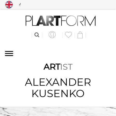
worldwide!
ART
IST
ALEXANDER
KUSENKO