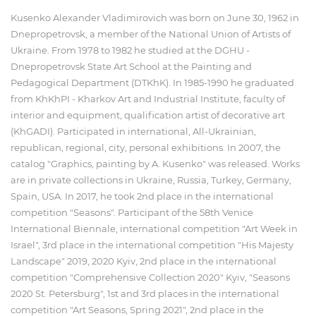
Kusenko Alexander Vladimirovich was born on June 30, 1962 in
Dnepropetrovsk, a member of the National Union of Artists of
Ukraine. From 1978 to 1982 he studied at the DGHU -
Dnepropetrovsk State Art School at the Painting and
Pedagogical Department (DTKhK). In 1985-1990 he graduated
from KhKhPI - Kharkov Art and Industrial Institute, faculty of
interior and equipment, qualification artist of decorative art
(KhGADI). Participated in international, All-Ukrainian,
republican, regional, city, personal exhibitions. In 2007, the
catalog "Graphics, painting by A. Kusenko" was released. Works
are in private collections in Ukraine, Russia, Turkey, Germany,
Spain, USA. In 2017, he took 2nd place in the international
competition "Seasons". Participant of the 58th Venice
International Biennale, international competition "Art Week in
Israel", 3rd place in the international competition "His Majesty
Landscape" 2019, 2020 Kyiv, 2nd place in the international
competition "Comprehensive Collection 2020" Kyiv, "Seasons
2020 St. Petersburg", 1st and 3rd places in the international
competition "Art Seasons, Spring 2021", 2nd place in the